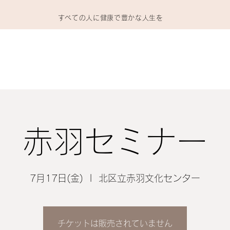
​すべての人に健康で豊かな人生を
ホーム
製品
動画
会員専用
会社情報
Q＆A
赤羽セミナー
7月17日(金)
  |  
北区立赤羽文化センター
チケットは販売されていません