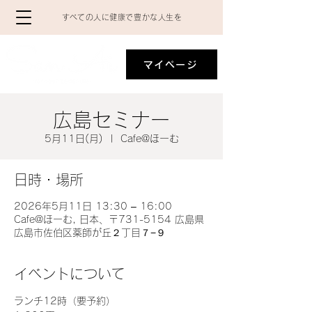
​すべての人に健康で豊かな人生を
マイページ
広島セミナー
5月11日(月)
  |  
Cafe@ほーむ
日時・場所
2026年5月11日 13:30 – 16:00
Cafe@ほーむ, 日本、〒731-5154 広島県
広島市佐伯区薬師が丘２丁目７−９
イベントについて
ランチ12時（要予約）