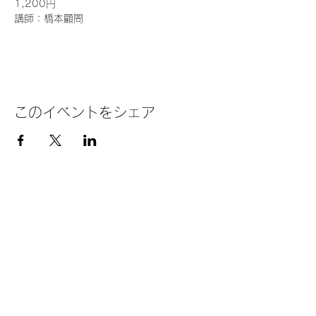
1,200円
講師：橋本顧問
このイベントをシェア
TEL：03-5813-3831
​サンアイ株式会社
​FAX：03-5813-3832