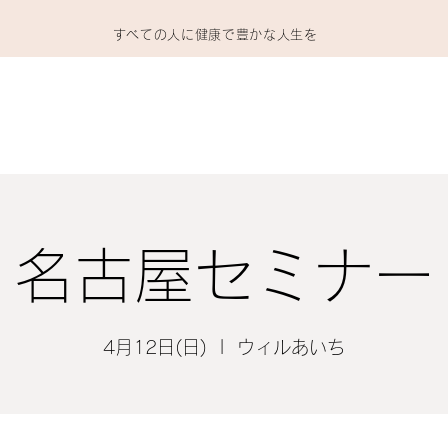
​すべての人に健康で豊かな人生を
ホーム
製品
動画
会員専用
会社情報
Q＆A
名古屋セミナー
4月12日(日)
  |  
ウィルあいち