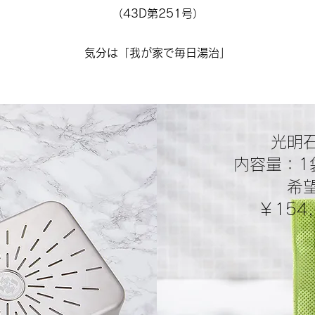
（43D第251号）
気分は「​我が家で毎日湯治」
光明
内容量：1袋
希
​￥15