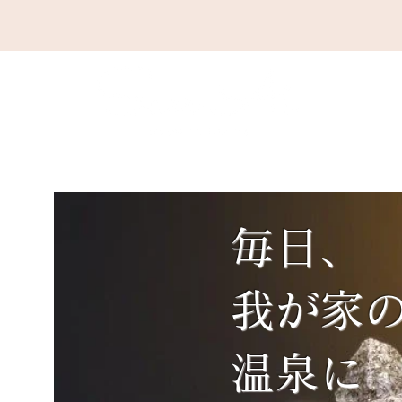
毎日、
我が家
温泉に