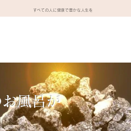
​すべての人に健康で豊かな人生を
ホーム
製品
動画
会員専用
会社情報
Q＆A
のお風呂が