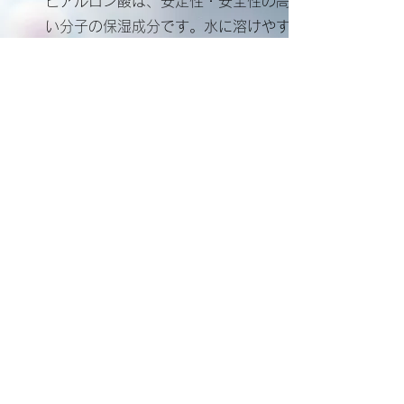
​ヒアルロン酸は、安定性・安全性の高
い分子の保湿成分です。水に溶けやす
く、高い保湿力を持っており、しっと
り感やなめらか感のある肌をつくりま
す。
06
​SDGｓに配慮した包装
​SDGｓ（持続可能な開発目標）の環境
問題の観点からプラスチックを使わ
ず、包装資材にFSC認証紙（持続可能
な森林管理の国際的な認証）やボタニ
カルインク（植物由来成分を含有する