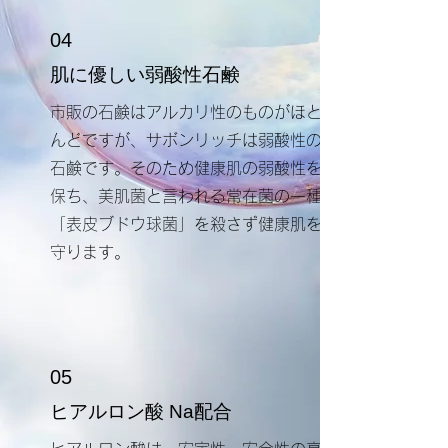
04
​肌に優しい弱酸性石鹸
​市販の石鹸はアルカリ性のものがほと
んどですが、サボンリッチは弱酸性の
石鹸です。そのため健康肌の弱酸性を
保ち、美肌菌と言われる常在菌の一種
「表皮ブドウ球菌」を殺さず健康肌を
守ります。
05
​ヒアルロン酸 Na配合