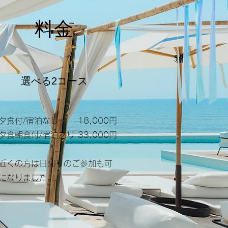
​料金
​選べる2コース
夕食付/宿泊なし 18,000円
・夕食朝食付/宿泊あり 33,000円
お近くの方は日帰りのご参加も可
になりました。