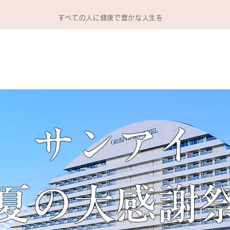
​すべての人に健康で豊かな人生を
ホーム
製品
動画
会員専用
会社情報
Q＆A
サンアイ
夏の大感謝