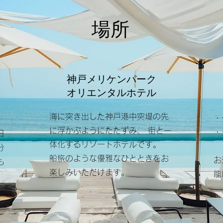
​場所
​神戸メリケンパーク
オリエンタルホテル
​海に突き出した神戸港中突堤の先
・
に浮かぶようにたたずみ、 街と一
​
日
体化するリゾートホテルです。
分
船旅のような優雅なひとときをお
​
も
楽しみいただけます。
能