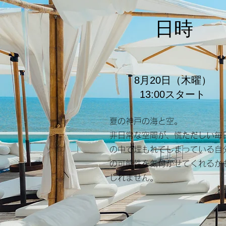
​日時
​8月20日（木曜）
​13:00スタート
夏の神戸の海と空。
非日常な空間が、慌ただしい毎
の中で埋もれてしまっている自
の可能性を気付かせてくれるか
しれません。