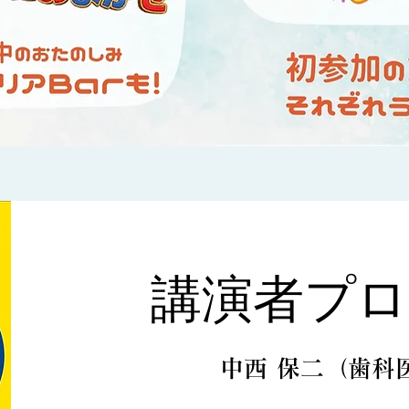
​講演者プ
中西 保二
（歯科